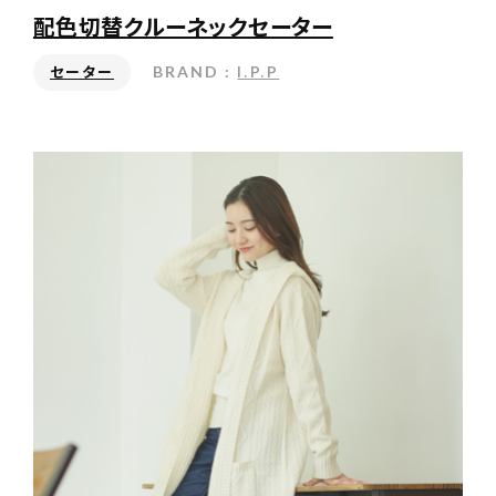
配色切替クルーネックセーター
I.P.P
BRAND :
セーター