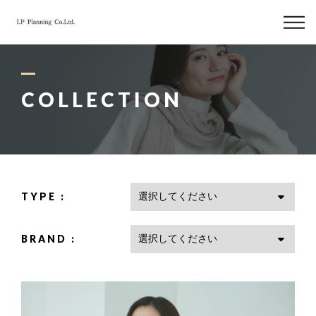
ABOUT US
BRAND
COLLECTION
COLLECTION
CASHMERE
TYPE :
BLOG
BRAND :
INFO
06-6226-8443